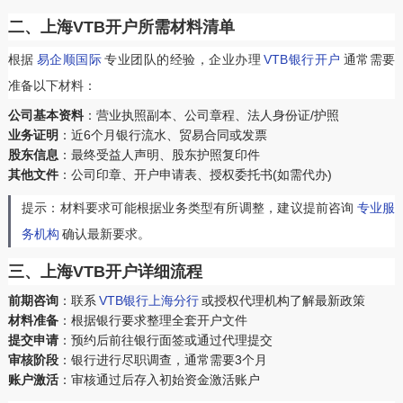
二、上海VTB开户所需材料清单
根据
易企顺国际
专业团队的经验，企业办理
VTB银行开户
通常需要
准备以下材料：
公司基本资料
‌：营业执照副本、公司章程、法人身份证/护照
业务证明
‌：近6个月银行流水、贸易合同或发票
股东信息
‌：最终受益人声明、股东护照复印件
其他文件
‌：公司印章、开户申请表、授权委托书(如需代办)
提示：材料要求可能根据业务类型有所调整，建议提前咨询
专业服
务机构
确认最新要求。
三、上海VTB开户详细流程
前期咨询
‌：联系
VTB银行上海分行
或授权代理机构了解最新政策
材料准备
‌：根据银行要求整理全套开户文件
提交申请
‌：预约后前往银行面签或通过代理提交
审核阶段
‌：银行进行尽职调查，通常需要3个月
账户激活
‌：审核通过后存入初始资金激活账户